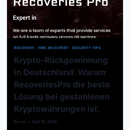
RECOVERY
|
HIRE AN EXPERT
|
SECURITY TIPS
Krypto-Rückgewinnung
in Deutschland: Warum
RecoveriesPro die beste
Lösung bei gestohlenen
Kryptowährungen ist.
By
rec
April 16, 2025